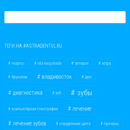
ТЕГИ НА #ASTRADENTVL.RU
reciproc
vita easyshade
аппарат
астра
владивосток
бруксизм
дент
зубы
диагностика
зуб
лечение
компьютерная томография
лечение зубов
определение цвета
причины