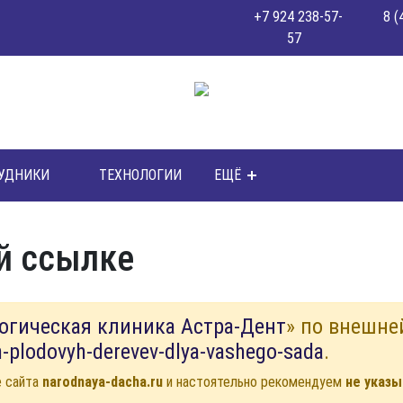
+7 924 238-57-
8 (
57
УДНИКИ
ТЕХНОЛОГИИ
ЕЩЁ
й ссылке
огическая клиника Астра-Дент
» по внешне
h-plodovyh-derevev-dlya-vashego-sada
.
е сайта
narodnaya-dacha.ru
и настоятельно рекомендуем
не указы