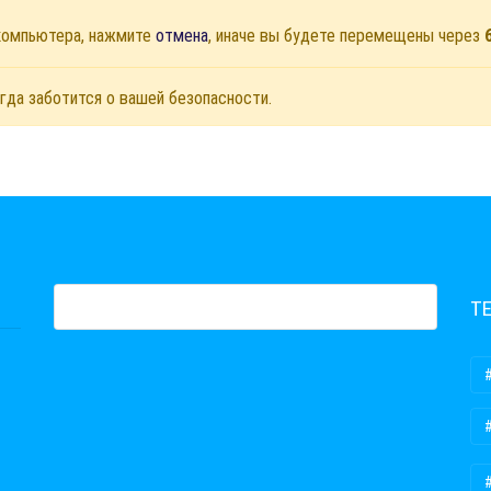
 компьютера, нажмите
отмена
, иначе вы будете перемещены через
гда заботится о вашей безопасности.
Т