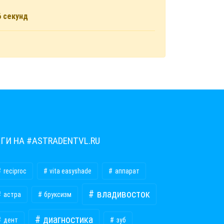
6
секунд
ЕГИ НА #ASTRADENTVL.RU
reciproc
vita easyshade
аппарат
владивосток
астра
бруксизм
диагностика
дент
зуб