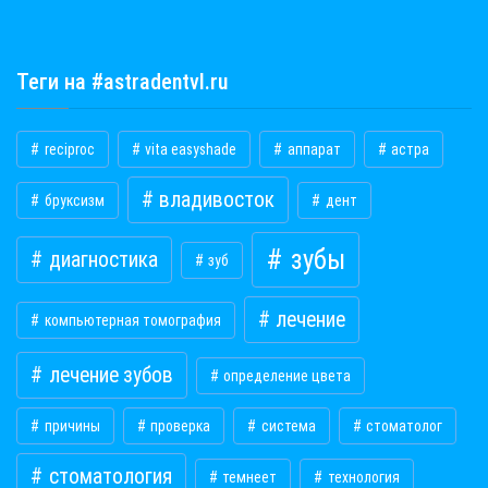
Теги на #astradentvl.ru
reciproc
vita easyshade
аппарат
астра
владивосток
бруксизм
дент
зубы
диагностика
зуб
лечение
компьютерная томография
лечение зубов
определение цвета
причины
проверка
система
стоматолог
стоматология
темнеет
технология