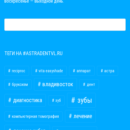
воскресенье — выходной день.
ТЕГИ НА #ASTRADENTVL.RU
reciproc
vita easyshade
аппарат
астра
владивосток
бруксизм
дент
зубы
диагностика
зуб
лечение
компьютерная томография