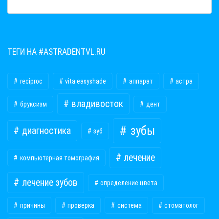
ТЕГИ НА #ASTRADENTVL.RU
reciproc
vita easyshade
аппарат
астра
владивосток
бруксизм
дент
зубы
диагностика
зуб
лечение
компьютерная томография
лечение зубов
определение цвета
причины
проверка
система
стоматолог