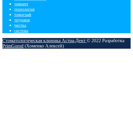
темнеет
технология
томограф
трудовое
чистка
​система
Стоматологическая клиника Астра-Дент
© 2022
Разработка
PrimGorod
(Хоменко Алексей)