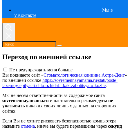
Мы в
VKонтакте
Переход по внешней ссылке
Не предупреждать меня больше
Вы покидаете сайт «
Стоматологическая клиника Астра-Дент
»
по внешней ссылке
https://sovremennayamama.ru/stati/posle-
lazernoy-epilyacii-chto-ozhidat-i-kak-zabotitsya-o-kozhe
.
Мы не несем ответственности за содержимое сайта
sovremennayamama.ru
и настоятельно рекомендуем
не
указывать
никаких своих личных данных на сторонних
сайтах.
Если Вы не хотите рисковать безопасностью компьютера,
нажмите
отмена
, иначе вы будете перемещены через
секунд