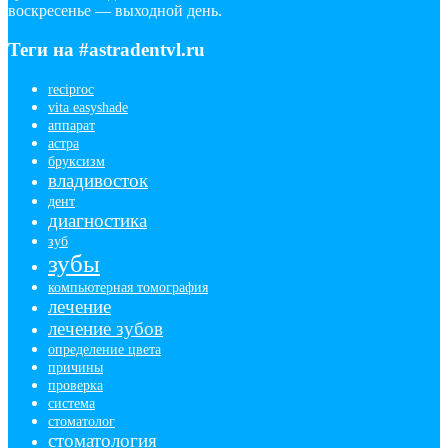
воскресенье — выходной день.
Теги на #astradentvl.ru
reciproc
vita easyshade
аппарат
астра
бруксизм
владивосток
дент
диагностика
зуб
зубы
компьютерная томография
лечение
лечение зубов
определение цвета
причины
проверка
система
стоматолог
стоматология