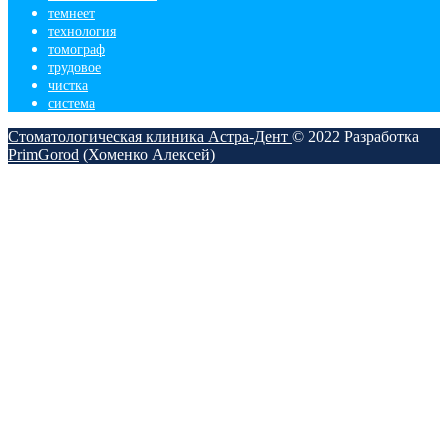
темнеет
технология
томограф
трудовое
чистка
​система
Стоматологическая клиника Астра-Дент
© 2022
Разработка
PrimGorod
(Хоменко Алексей)