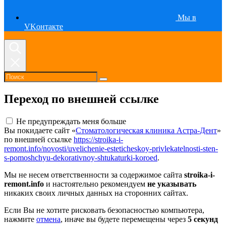
Мы в
VKонтакте
Переход по внешней ссылке
Не предупреждать меня больше
Вы покидаете сайт «
Стоматологическая клиника Астра-Дент
»
по внешней ссылке
https://stroika-i-
remont.info/novosti/uvelichenie-esteticheskoy-privlekatelnosti-sten-
s-pomoshchyu-dekorativnoy-shtukaturki-koroed
.
Мы не несем ответственности за содержимое сайта
stroika-i-
remont.info
и настоятельно рекомендуем
не указывать
никаких своих личных данных на сторонних сайтах.
Если Вы не хотите рисковать безопасностью компьютера,
нажмите
отмена
, иначе вы будете перемещены через
5
секунд