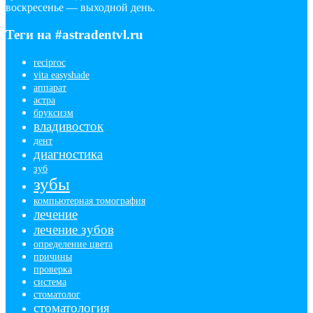
воскресенье — выходной день.
Теги на #astradentvl.ru
reciproc
vita easyshade
аппарат
астра
бруксизм
владивосток
дент
диагностика
зуб
зубы
компьютерная томография
лечение
лечение зубов
определение цвета
причины
проверка
система
стоматолог
стоматология