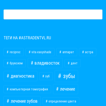
ТЕГИ НА #ASTRADENTVL.RU
reciproc
vita easyshade
аппарат
астра
владивосток
бруксизм
дент
зубы
диагностика
зуб
лечение
компьютерная томография
лечение зубов
определение цвета