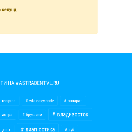
6
секунд
ЕГИ НА #ASTRADENTVL.RU
reciproc
vita easyshade
аппарат
владивосток
астра
бруксизм
диагностика
дент
зуб