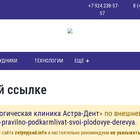
+7 924 238-57-
8 (
57
УДНИКИ
ТЕХНОЛОГИИ
ЕЩЁ
й ссылке
огическая клиника Астра-Дент
» по внешне
k-pravilno-podkarmlivat-svoi-plodovye-derevya
.
е сайта
zelynyjsad.info
и настоятельно рекомендуем
не указыват