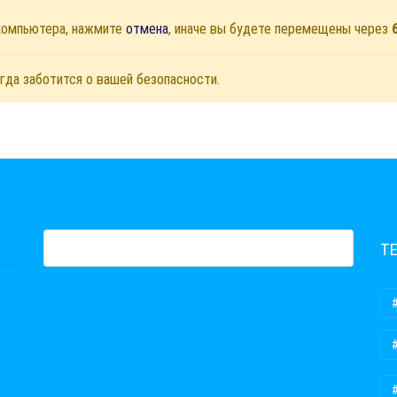
 компьютера, нажмите
отмена
, иначе вы будете перемещены через
гда заботится о вашей безопасности.
Т