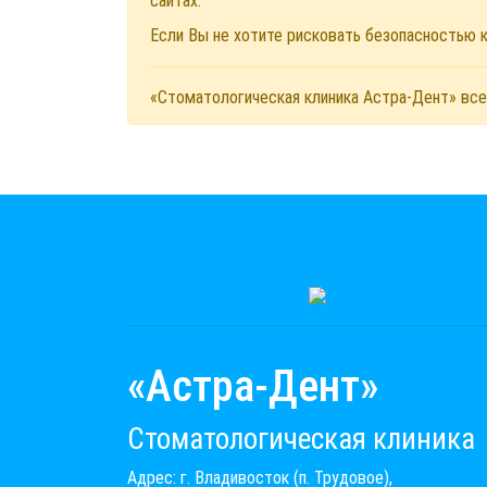
сайтах.
Если Вы не хотите рисковать безопасностью
«Стоматологическая клиника Астра-Дент» все
«Астра-Дент»
Стоматологическая клиника
Адрес: г. Владивосток (п. Трудовое),