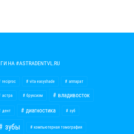
ЕГИ НА #ASTRADENTVL.RU
reciproc
vita easyshade
аппарат
владивосток
астра
бруксизм
диагностика
дент
зуб
зубы
компьютерная томография