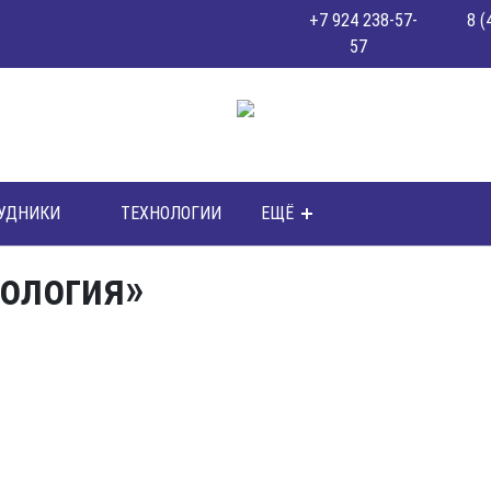
+7 924 238-57-
8 (
57
УДНИКИ
ТЕХНОЛОГИИ
ЕЩЁ
нология»