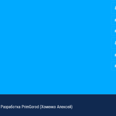
Разработка
PrimGorod
(Хоменко Алексей)