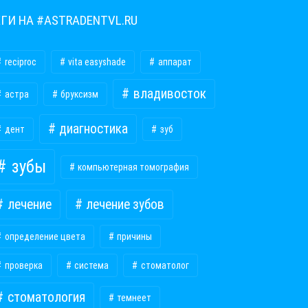
ЕГИ НА #ASTRADENTVL.RU
reciproc
vita easyshade
аппарат
владивосток
астра
бруксизм
диагностика
дент
зуб
зубы
компьютерная томография
лечение
лечение зубов
определение цвета
причины
проверка
система
стоматолог
стоматология
темнеет