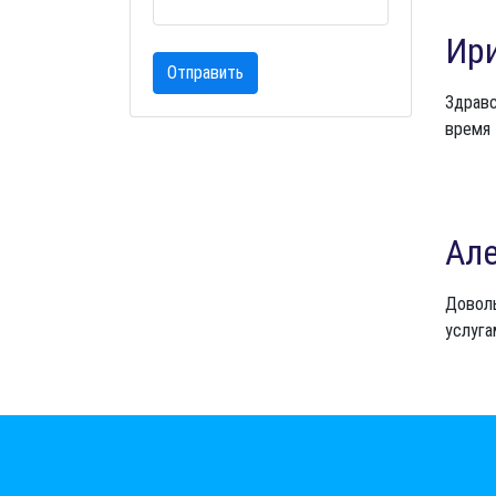
Ир
Отправить
Здравс
время 
Ал
Доволь
услуга