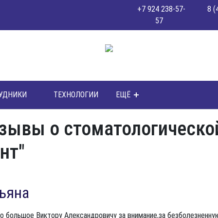
+7 924 238-57-
8 (
57
УДНИКИ
ТЕХНОЛОГИИ
ЕЩЁ
зывы о стоматологической
нт"
ьяна
о большое Виктору Александровичу за внимание,за безболезненну