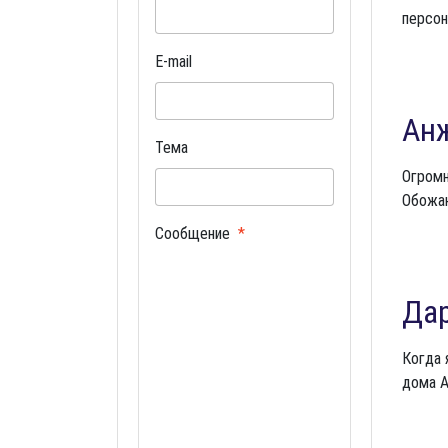
персон
E-mail
Ан
Тема
Огромн
Обожаю
Сообщение
Дар
Когда 
дома А