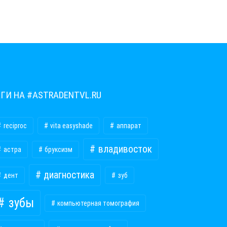
ЕГИ НА #ASTRADENTVL.RU
reciproc
vita easyshade
аппарат
владивосток
астра
бруксизм
диагностика
дент
зуб
зубы
компьютерная томография