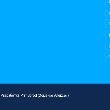
Разработка
PrimGorod
(Хоменко Алексей)